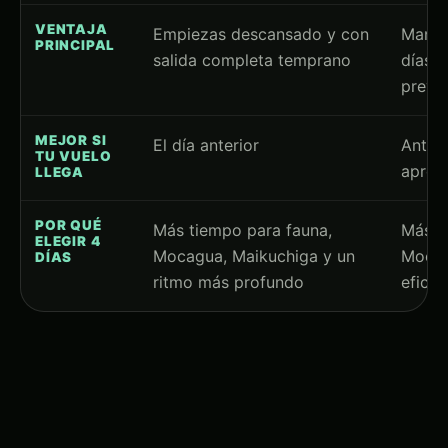
VENTAJA
Empiezas descansado y con
Manti
PRINCIPAL
salida completa temprano
días 
previa
MEJOR SI
El día anterior
Antes 
TU VUELO
aprox
LLEGA
POR QUÉ
Más tiempo para fauna,
Más t
ELEGIR 4
Mocagua, Maikuchiga y un
Mocag
DÍAS
ritmo más profundo
eficie