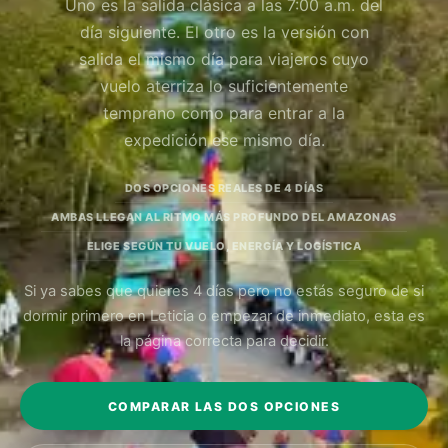
Uno es la salida clásica a las 7:00 a.m. del
día siguiente. El otro es la versión con
salida el mismo día para viajeros cuyo
vuelo aterriza lo suficientemente
temprano como para entrar a la
expedición ese mismo día.
DOS OPCIONES REALES DE 4 DÍAS
AMBAS LLEGAN AL RITMO MÁS PROFUNDO DEL AMAZONAS
ELIGE SEGÚN TU VUELO, ENERGÍA Y LOGÍSTICA
Si ya sabes que quieres 4 días pero no estás seguro de si
dormir primero en Leticia o empezar de inmediato, esta es
la página correcta para decidir.
COMPARAR LAS DOS OPCIONES