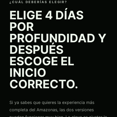
¿CUÁL DEBERÍAS ELEGIR?
ELIGE 4 DÍAS
POR
PROFUNDIDAD Y
DESPUÉS
ESCOGE EL
INICIO
CORRECTO.
Si ya sabes que quieres la experiencia más
completa del Amazonas, las dos versiones
pueden funcionar muy bien. La clave es ajustar la