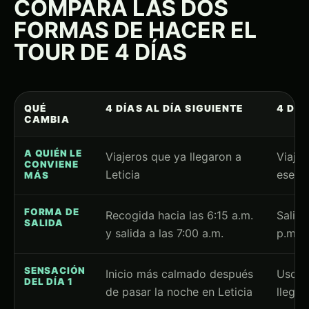
COMPARA LAS DOS
FORMAS DE HACER EL
TOUR DE 4 DÍAS
QUÉ
4 DÍAS AL DÍA SIGUIENTE
4 DÍA
CAMBIA
A QUIÉN LE
Viajeros que ya llegaron a
Viaje
CONVIENE
Leticia
ese m
MÁS
FORMA DE
Recogida hacia las 6:15 a.m.
Salida
SALIDA
y salida a las 7:00 a.m.
p.m. o
SENSACIÓN
Inicio más calmado después
Uso má
DEL DÍA 1
de pasar la noche en Leticia
llega