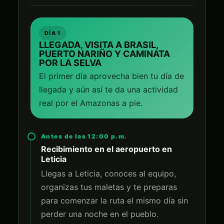
DÍA 1
LLEGADA, VISITA A BRASIL,
PUERTO NARIÑO Y CAMINATA
POR LA SELVA
El primer día aprovecha bien tu día de
llegada y aún así te da una actividad
real por el Amazonas a pie.
Antes de las 12:00 p.m.
Recibimiento en el aeropuerto en
Leticia
Llegas a Leticia, conoces al equipo,
organizas tus maletas y te preparas
para comenzar la ruta el mismo día sin
perder una noche en el pueblo.