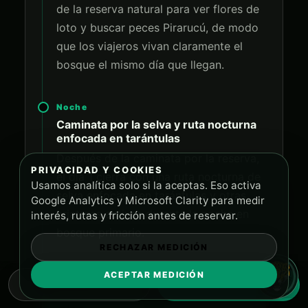
de la reserva natural para ver flores de
loto y buscar peces Pirarucú, de modo
que los viajeros vivan claramente el
bosque el mismo día que llegan.
Noche
Caminata por la selva y ruta nocturna
enfocada en tarántulas
Después de la caminata por la reserva,
PRIVACIDAD Y COOKIES
el día 1 cierra con una ruta nocturna de
Usamos analítica solo si la aceptas. Eso activa
selva enfocada en tarántulas y otras
Google Analytics y Microsoft Clarity para medir
criaturas activas durante la noche en
interés, rutas y fricción antes de reservar.
bosque primario.
RECHAZAR MEDICIÓN
ACEPTAR MEDICIÓN
WHATSAPP
RESERVAR